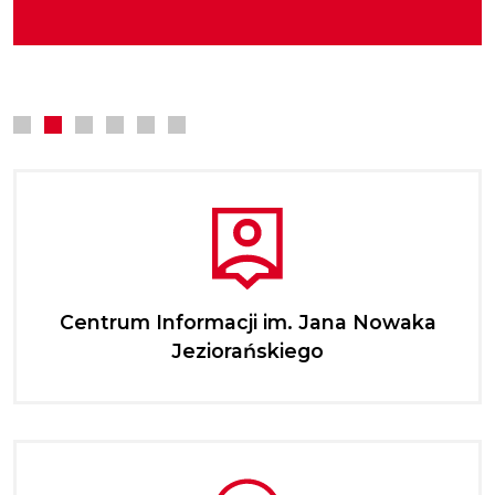
zwłaszcza podwładnych w rozwijaniu
kultury.
najmłodszych.
kompetencji zawodowych.
Centrum Informacji im. Jana Nowaka
Jeziorańskiego