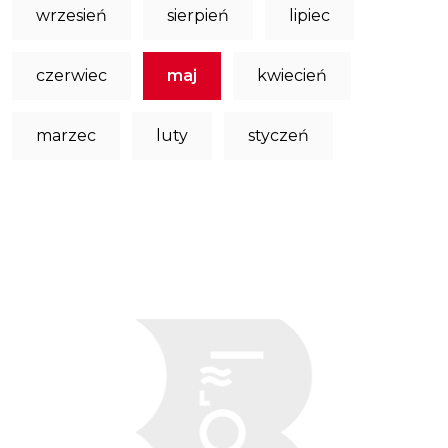
wrzesień
sierpień
lipiec
czerwiec
maj
kwiecień
marzec
luty
styczeń
Obraz