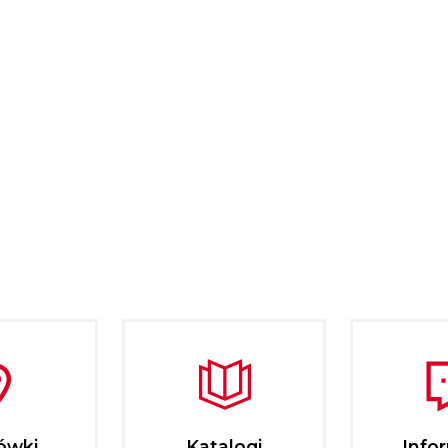
ówki
Katalogi
Info