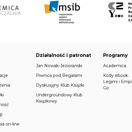
Działalność i patronat
Programy
Jan Nowak-Jeziorański
Academica
acje
Piwnica pod Regałami
Kody ebook:
Legimi i Empi
zenia
Dyskusyjny Klub Książki
Go
ki
Undergroundowy Klub
Książkowy
lność
gi
ia on-line