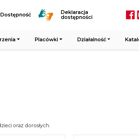
Przejdź do treści
Deklaracja
Dostępność
Soc
dostępności
rzenia
Placówki
Działalność
Katal
zieci oraz dorosłych.