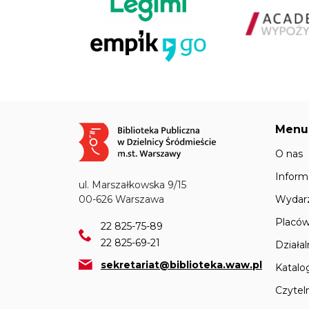
Menu
Obraz
O nas
Inform
ul. Marszałkowska 9/15
Wydar
00-626 Warszawa
Placów
22 825-75-89
22 825-69-21
Działa
sekretariat@biblioteka.waw.pl
Katalo
Czyteln