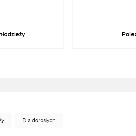
młodzieży
Pole
ży
Dla dorosłych