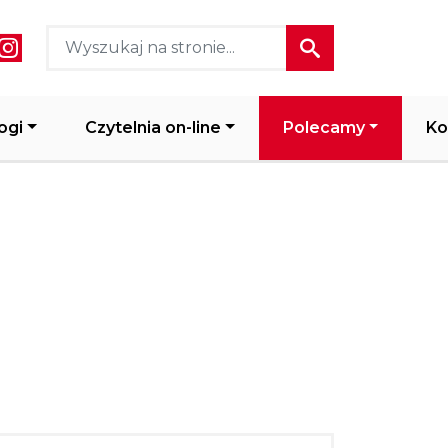
ial media header
ogi
Czytelnia on-line
Polecamy
Ko