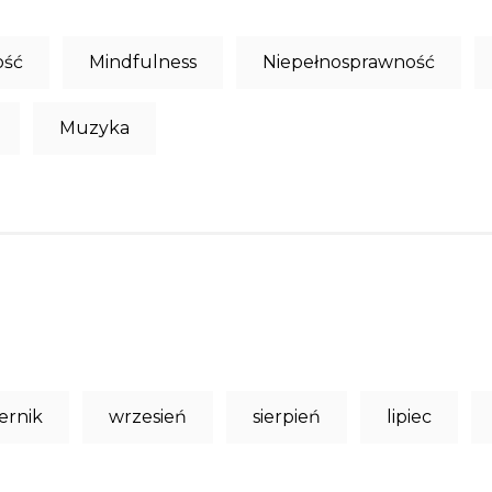
ość
Mindfulness
Niepełnosprawność
Muzyka
ernik
wrzesień
sierpień
lipiec