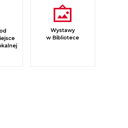
Wystawy
pod
w Bibliotece
iejsce
okalnej