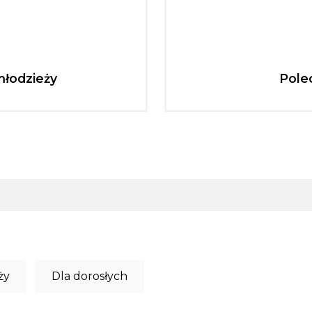
młodzieży
Pole
ży
Dla dorosłych