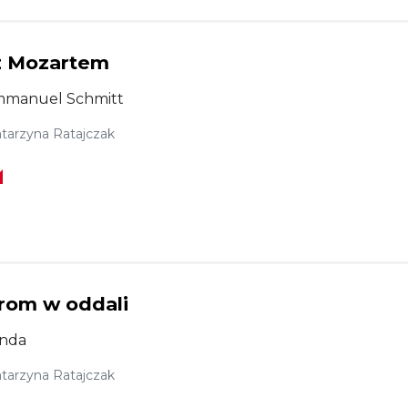
z Mozartem
mmanuel Schmitt
tarzyna Ratajczak
grom w oddali
nda
tarzyna Ratajczak