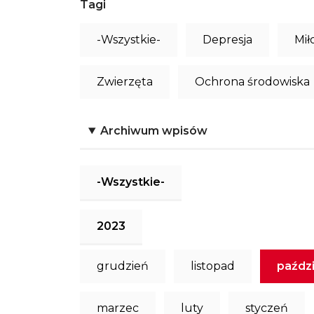
Tagi
-Wszystkie-
Depresja
Mił
Zwierzęta
Ochrona środowiska
Archiwum wpisów
-Wszystkie-
2023
grudzień
listopad
paździ
marzec
luty
styczeń