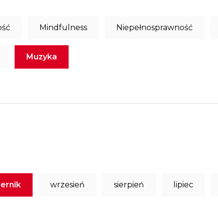
ość
Mindfulness
Niepełnosprawność
Muzyka
ernik
wrzesień
sierpień
lipiec