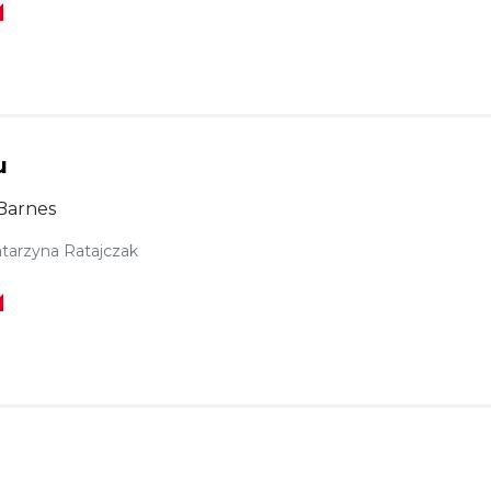
u
 Barnes
tarzyna Ratajczak