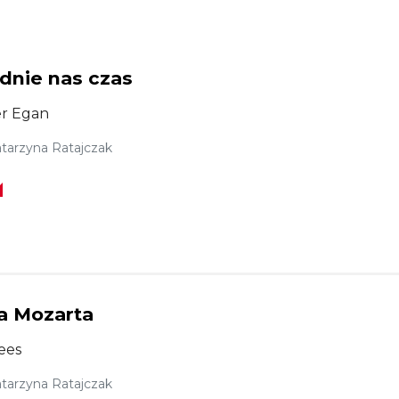
dnie nas czas
er Egan
tarzyna Ratajczak
ia Mozarta
ees
tarzyna Ratajczak