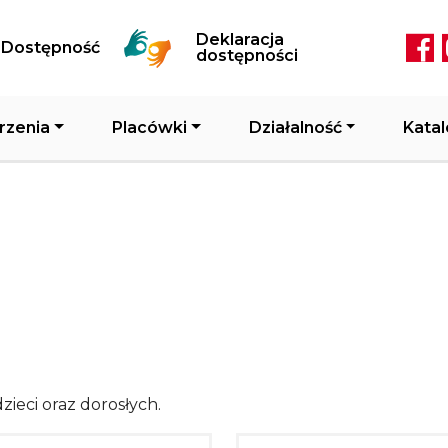
Przejdź do treści
Deklaracja
Dostępność
Soc
dostępności
rzenia
Placówki
Działalność
Katal
zieci oraz dorosłych.