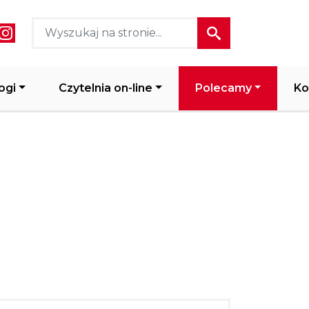
ial media header
ogi
Czytelnia on-line
Polecamy
Ko