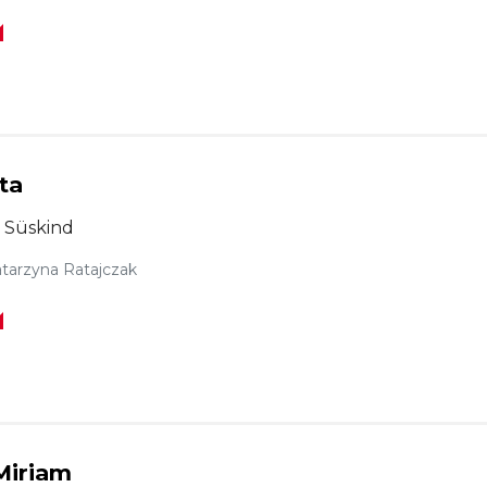
ta
k Süskind
tarzyna Ratajczak
Miriam