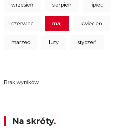
wrzesień
sierpień
lipiec
czerwiec
maj
kwiecień
marzec
luty
styczeń
Brak wyników
Na skróty