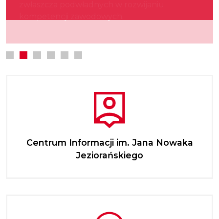
zwłaszcza podwładnych w rozwijaniu
kultury.
najmłodszych.
kompetencji zawodowych.
Centrum Informacji im. Jana Nowaka
Jeziorańskiego