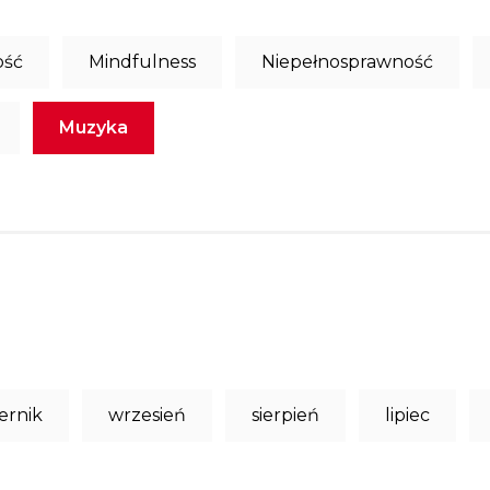
ość
Mindfulness
Niepełnosprawność
Muzyka
ernik
wrzesień
sierpień
lipiec