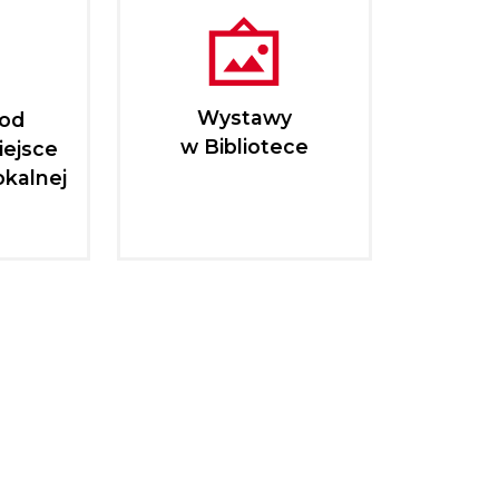
Wystawy
pod
w Bibliotece
iejsce
okalnej