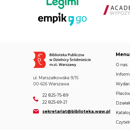
Menu
Obraz
O nas
Inform
ul. Marszałkowska 9/15
Wydar
00-626 Warszawa
Placów
22 825-75-89
22 825-69-21
Działa
sekretariat@biblioteka.waw.pl
Katalo
Czyteln