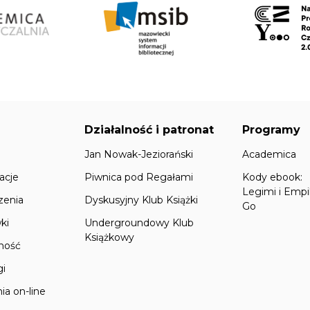
Działalność i patronat
Programy
Jan Nowak-Jeziorański
Academica
acje
Piwnica pod Regałami
Kody ebook:
Legimi i Empi
zenia
Dyskusyjny Klub Książki
Go
ki
Undergroundowy Klub
Książkowy
lność
gi
ia on-line