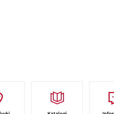
ówki
Katalogi
Info