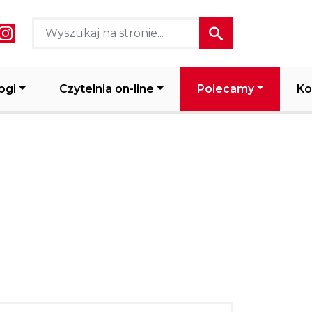
ial media header
ogi
Czytelnia on-line
Polecamy
Ko