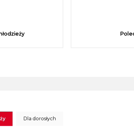
młodzieży
Pole
eży
Dla dorosłych