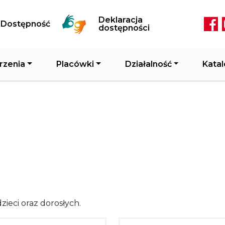
Przejdź do treści
Deklaracja
Dostępność
Soc
dostępności
rzenia
Placówki
Działalność
Katal
zieci oraz dorosłych.