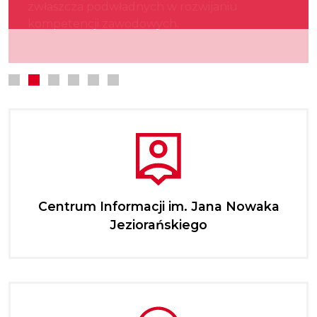
zwłaszcza podwładnych w rozwijaniu
kultury.
najmłodszych.
kompetencji zawodowych.
Centrum Informacji im. Jana Nowaka
Jeziorańskiego