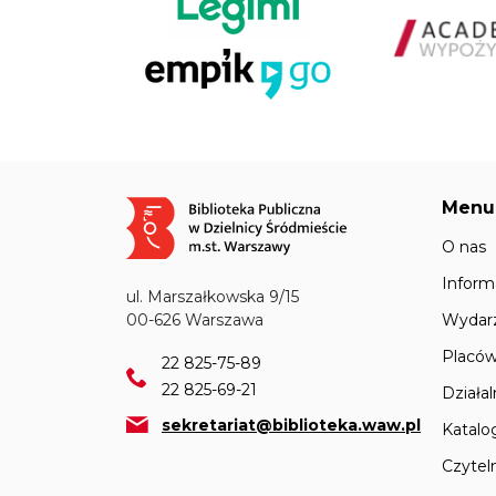
Menu
Obraz
O nas
Inform
ul. Marszałkowska 9/15
Wydar
00-626 Warszawa
Placów
22 825-75-89
22 825-69-21
Działa
sekretariat@biblioteka.waw.pl
Katalo
Czyteln