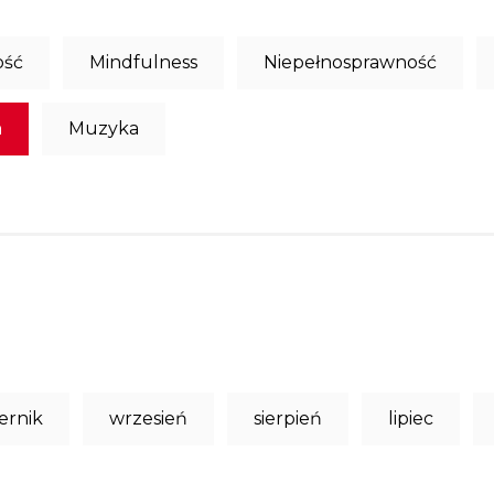
ość
Mindfulness
Niepełnosprawność
a
Muzyka
ernik
wrzesień
sierpień
lipiec