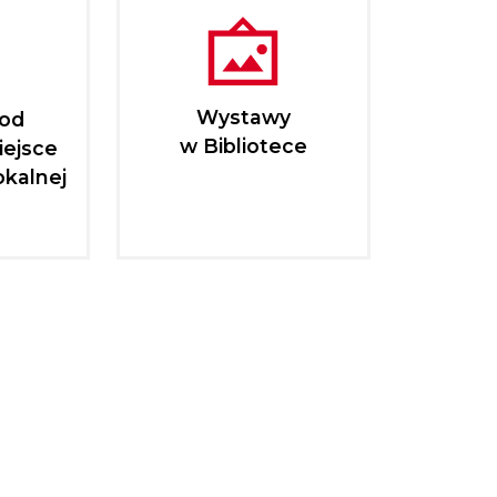
Wystawy
pod
w Bibliotece
iejsce
okalnej