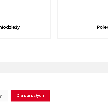
młodzieży
Pole
ży
Dla dorosłych