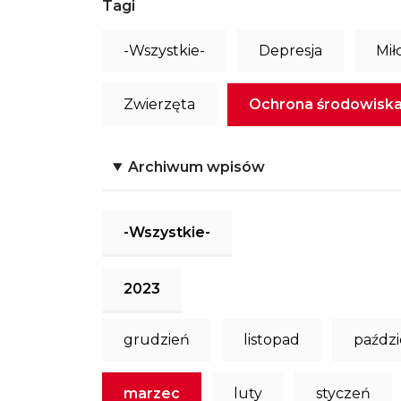
Tagi
-Wszystkie-
Depresja
Mił
Zwierzęta
Ochrona środowisk
Archiwum wpisów
-Wszystkie-
2023
grudzień
listopad
paździ
marzec
luty
styczeń