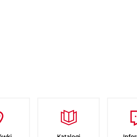
ówki
Katalogi
Info