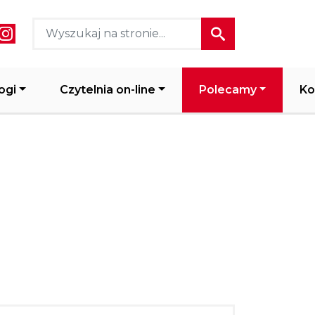
ial media header
ogi
Czytelnia on-line
Polecamy
Ko