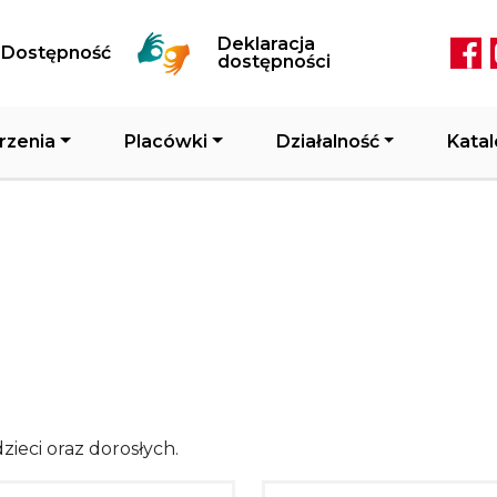
Przejdź do treści
Deklaracja
Dostępność
Soc
dostępności
rzenia
Placówki
Działalność
Katal
zieci oraz dorosłych.