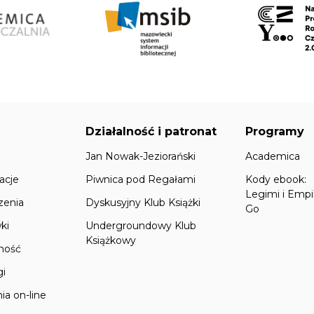
Działalność i patronat
Programy
Jan Nowak-Jeziorański
Academica
acje
Piwnica pod Regałami
Kody ebook:
Legimi i Empi
zenia
Dyskusyjny Klub Książki
Go
ki
Undergroundowy Klub
Książkowy
lność
gi
ia on-line