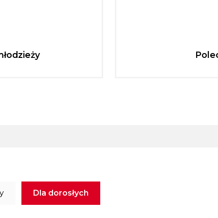
młodzieży
Pole
ży
Dla dorosłych