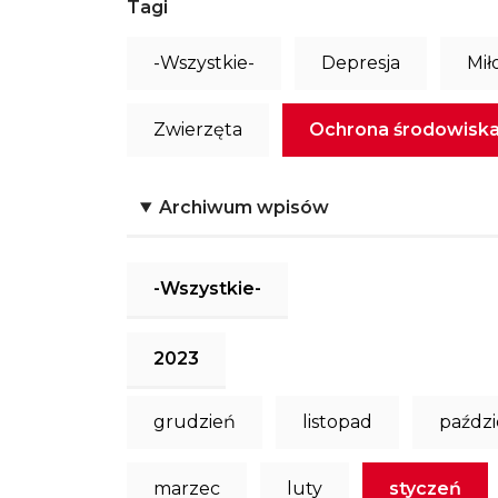
Tagi
-Wszystkie-
Depresja
Mił
Zwierzęta
Ochrona środowisk
Archiwum wpisów
-Wszystkie-
2023
grudzień
listopad
paździ
marzec
luty
styczeń