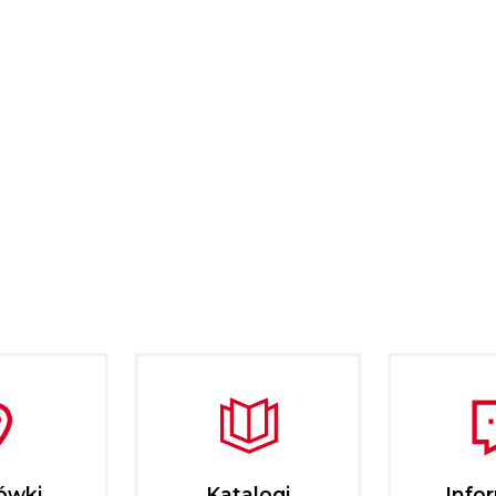
ówki
Katalogi
Info