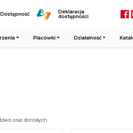
Przejdź do treści
Deklaracja
Dostępność
Soc
dostępności
rzenia
Placówki
Działalność
Katal
zieci oraz dorosłych.