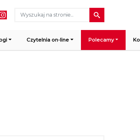
ial media header
ogi
Czytelnia on-line
Polecamy
Ko