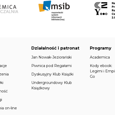
Działalność i patronat
Programy
Jan Nowak-Jeziorański
Academica
acje
Piwnica pod Regałami
Kody ebook:
Legimi i Empi
zenia
Dyskusyjny Klub Książki
Go
ki
Undergroundowy Klub
Książkowy
lność
gi
ia on-line