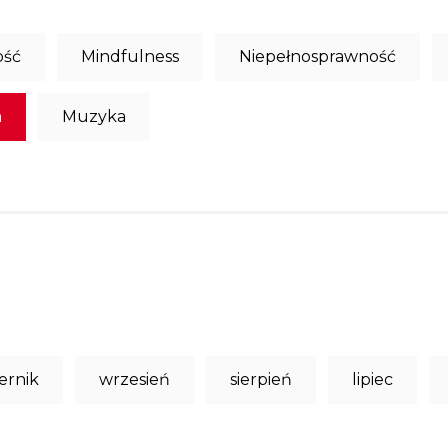
ość
Mindfulness
Niepełnosprawność
a
Muzyka
ernik
wrzesień
sierpień
lipiec