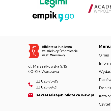
Menu
Obraz
O nas
Inform
ul. Marszałkowska 9/15
Wydar
00-626 Warszawa
Placów
22 825-75-89
22 825-69-21
Działa
sekretariat@biblioteka.waw.pl
Katalo
Czyteln