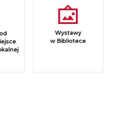
Wystawy
pod
w Bibliotece
iejsce
okalnej