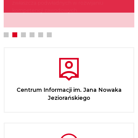
zwłaszcza podwładnych w rozwijaniu
kultury.
najmłodszych.
kompetencji zawodowych.
Centrum Informacji im. Jana Nowaka
Jeziorańskiego