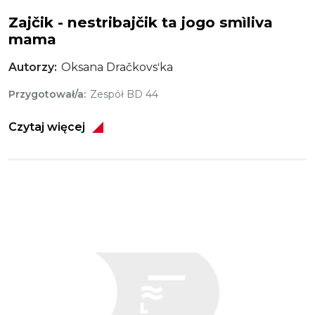
Zajčik - nestribajčik ta jogo smìliva
mama
Autorzy
Oksana Dračkovsʹka
Przygotował/a
Zespół BD 44
Czytaj więcej
Obraz