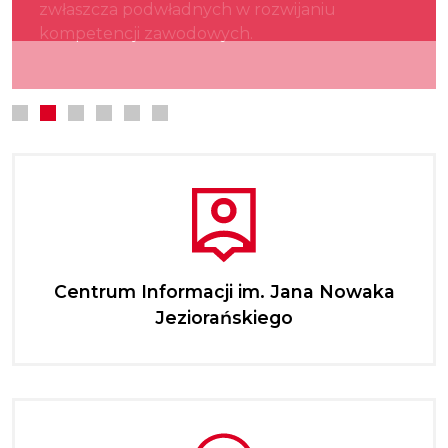
zwłaszcza podwładnych w rozwijaniu
kultury.
najmłodszych.
kompetencji zawodowych.
Centrum Informacji im. Jana Nowaka
Jeziorańskiego