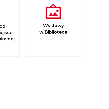
Wystawy
pod
w Bibliotece
iejsce
okalnej