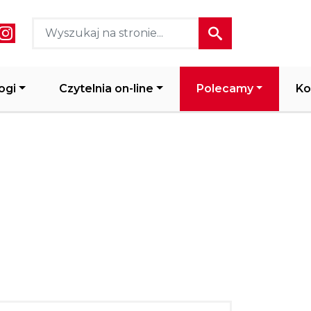
ial media header
ogi
Czytelnia on-line
Polecamy
Ko