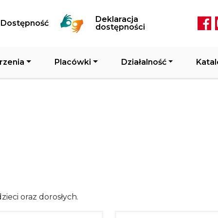
Przejdź do treści
Deklaracja
Dostępność
Soc
dostępności
rzenia
Placówki
Działalność
Katal
zieci oraz dorosłych.