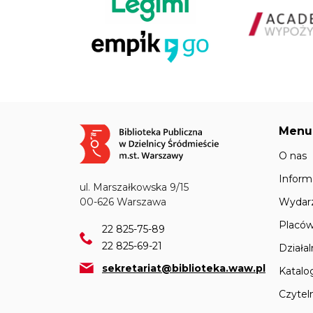
Menu
Obraz
O nas
Inform
ul. Marszałkowska 9/15
Wydar
00-626 Warszawa
Placów
22 825-75-89
22 825-69-21
Działa
sekretariat@biblioteka.waw.pl
Katalo
Czyteln