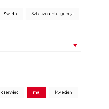
Święta
Sztuczna inteligencja
czerwiec
maj
kwiecień