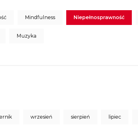
ość
Mindfulness
Niepełnosprawność
Muzyka
ernik
wrzesień
sierpień
lipiec