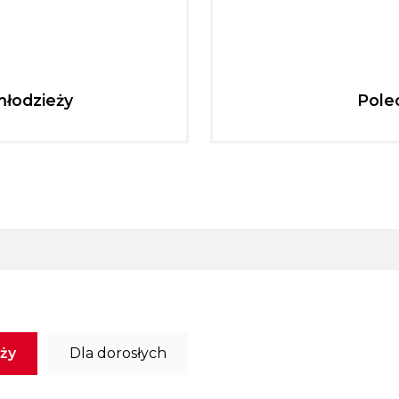
młodzieży
Pole
eży
Dla dorosłych