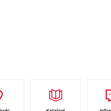
ówki
Katalogi
Info