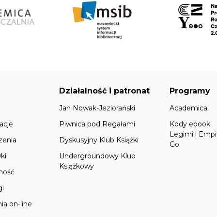
Działalność i patronat
Programy
Jan Nowak-Jeziorański
Academica
acje
Piwnica pod Regałami
Kody ebook:
Legimi i Empi
zenia
Dyskusyjny Klub Książki
Go
ki
Undergroundowy Klub
Książkowy
lność
gi
ia on-line