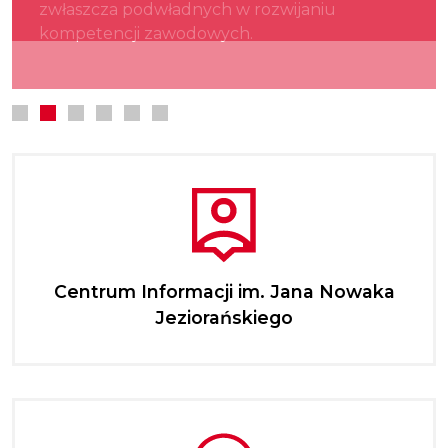
zwłaszcza podwładnych w rozwijaniu
kultury.
najmłodszych.
kompetencji zawodowych.
Centrum Informacji im. Jana Nowaka
Jeziorańskiego