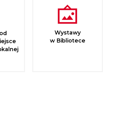
Wystawy
pod
w Bibliotece
iejsce
okalnej