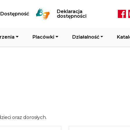
Przejdź do treści
Deklaracja
Dostępność
Soc
dostępności
rzenia
Placówki
Działalność
Katal
zieci oraz dorosłych.