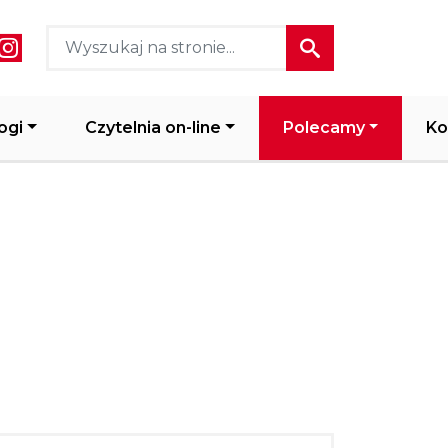
ial media header
ogi
Czytelnia on-line
Polecamy
Ko