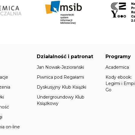
Działalność i patronat
Programy
Jan Nowak-Jeziorański
Academica
acje
Piwnica pod Regałami
Kody ebook:
Legimi i Empi
zenia
Dyskusyjny Klub Książki
Go
ki
Undergroundowy Klub
Książkowy
lność
gi
ia on-line