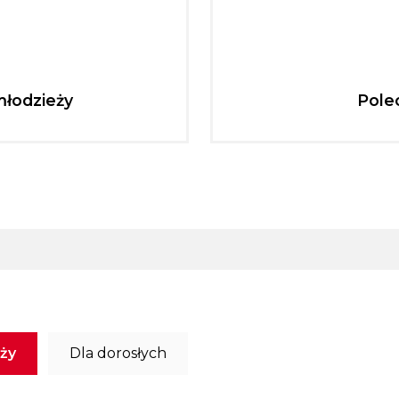
młodzieży
Pole
eży
Dla dorosłych