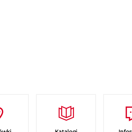
ówki
Katalogi
Info