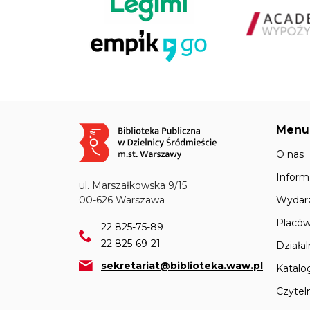
Menu
Obraz
O nas
Inform
ul. Marszałkowska 9/15
Wydar
00-626 Warszawa
Placów
22 825-75-89
22 825-69-21
Działa
sekretariat@biblioteka.waw.pl
Katalo
Czyteln