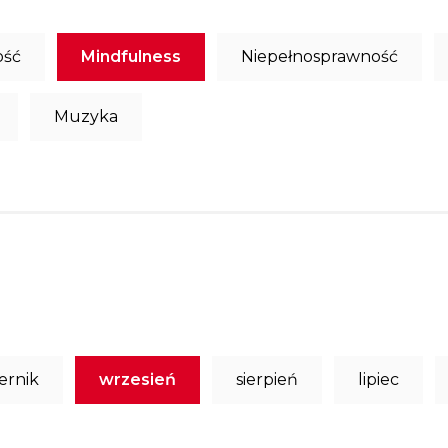
ość
Mindfulness
Niepełnosprawność
Muzyka
ernik
wrzesień
sierpień
lipiec