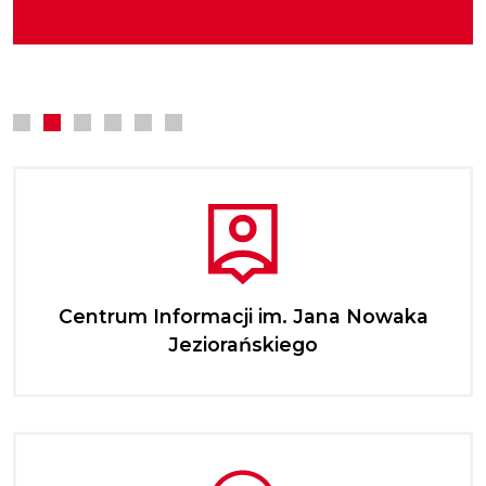
zwłaszcza podwładnych w rozwijaniu
kultury.
najmłodszych.
kompetencji zawodowych.
Centrum Informacji im. Jana Nowaka
Jeziorańskiego