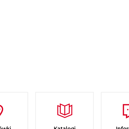
ówki
Katalogi
Info