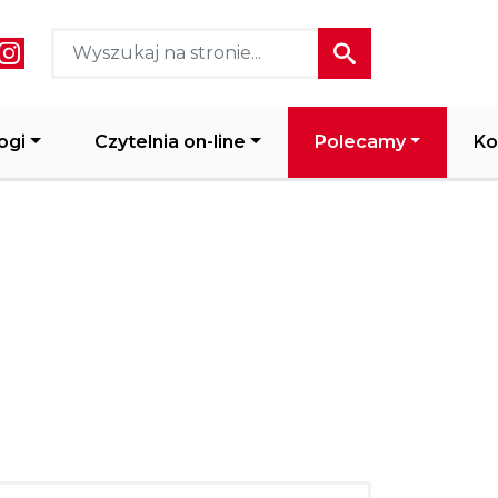
ial media header
ogi
Czytelnia on-line
Polecamy
Ko