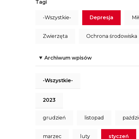
Tagi
-Wszystkie-
Depresja
Mi
Zwierzęta
Ochrona środowiska
Archiwum wpisów
-Wszystkie-
2023
grudzień
listopad
paździ
marzec
luty
styczeń