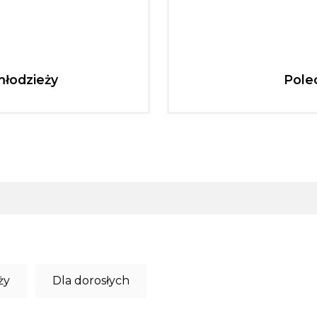
młodzieży
Pole
ży
Dla dorosłych