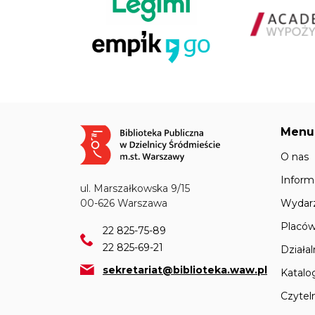
Menu
Obraz
O nas
Inform
ul. Marszałkowska 9/15
Wydar
00-626 Warszawa
Placów
22 825-75-89
22 825-69-21
Działa
sekretariat@biblioteka.waw.pl
Katalo
Czyteln