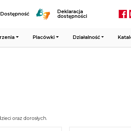
Przejdź do treści
Deklaracja
Dostępność
Soc
dostępności
rzenia
Placówki
Działalność
Katal
zieci oraz dorosłych.