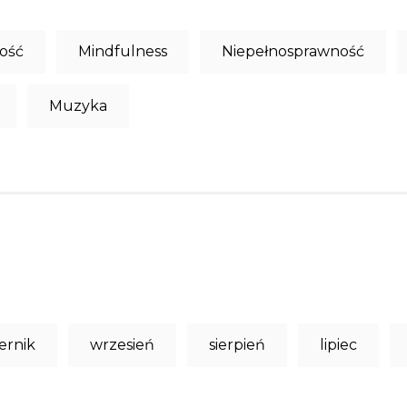
łość
Mindfulness
Niepełnosprawność
Muzyka
ernik
wrzesień
sierpień
lipiec