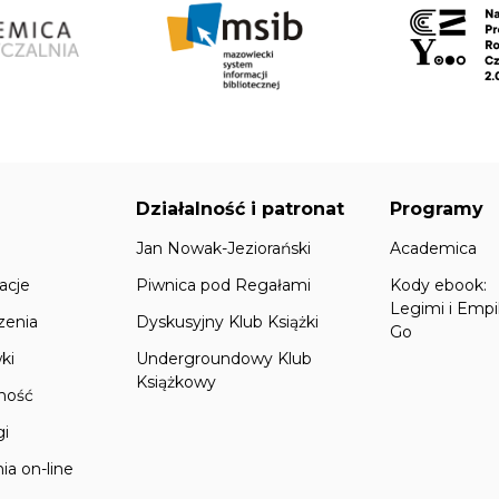
Działalność i patronat
Programy
Jan Nowak-Jeziorański
Academica
acje
Piwnica pod Regałami
Kody ebook:
Legimi i Empi
zenia
Dyskusyjny Klub Książki
Go
ki
Undergroundowy Klub
Książkowy
lność
gi
ia on-line