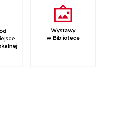
Wystawy
pod
w Bibliotece
iejsce
okalnej