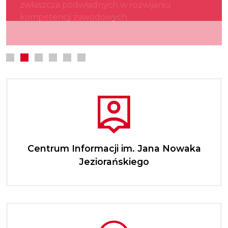
zwłaszcza podwładnych w rozwijaniu
kultury.
najmłodszych.
kompetencji zawodowych.
Centrum Informacji im. Jana Nowaka
Jeziorańskiego