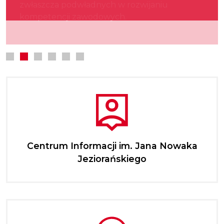
zwłaszcza podwładnych w rozwijaniu
kultury.
najmłodszych.
kompetencji zawodowych.
Centrum Informacji im. Jana Nowaka
Jeziorańskiego