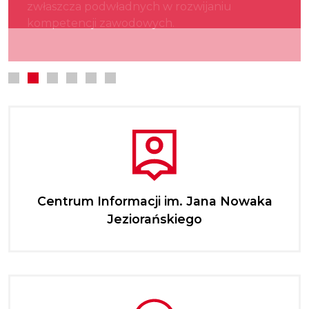
zwłaszcza podwładnych w rozwijaniu
kultury.
najmłodszych.
kompetencji zawodowych.
Centrum Informacji im. Jana Nowaka
Jeziorańskiego