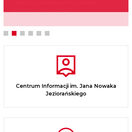
zwłaszcza podwładnych w rozwijaniu
kultury.
najmłodszych.
kompetencji zawodowych.
Centrum Informacji im. Jana Nowaka
Jeziorańskiego