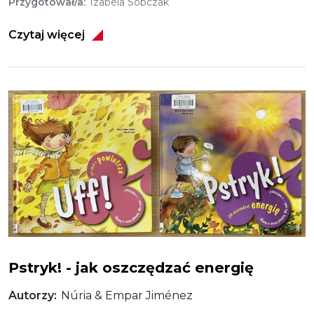
Przygotował/a
Izabela Sobczak
Czytaj więcej
Obraz
Uff! - jak dbać o powietrze
Pstryk! - jak oszczędzać energię
Autorzy
Núria & Empar Jiménez