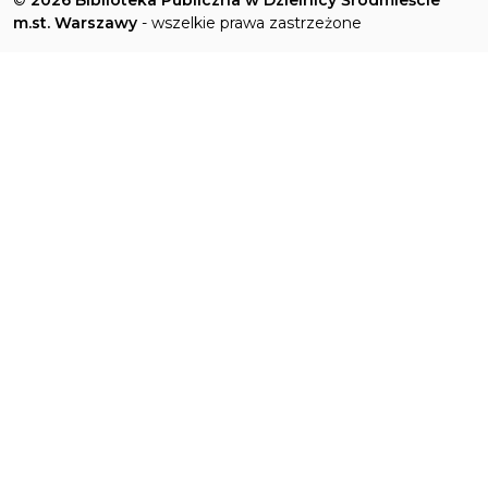
©
2026 Biblioteka Publiczna w Dzielnicy Śródmieście
m.st. Warszawy
- wszelkie prawa zastrzeżone