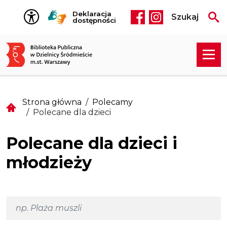
Przejdź do treści
Deklaracja
Szukaj
Social media he
dostępności
Strona główna
Polecamy
Polecane dla dzieci
Polecane dla dzieci i
młodzieży