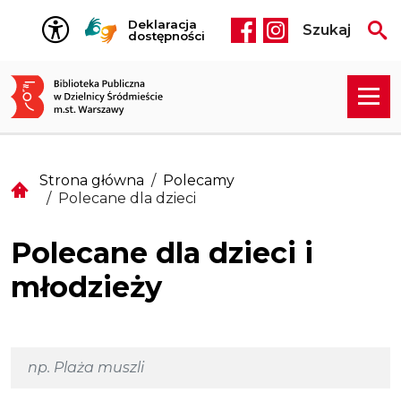
Przejdź do treści
Deklaracja
Szukaj
Social media he
dostępności
Strona główna
Polecamy
Polecane dla dzieci
Polecane dla dzieci i
młodzieży