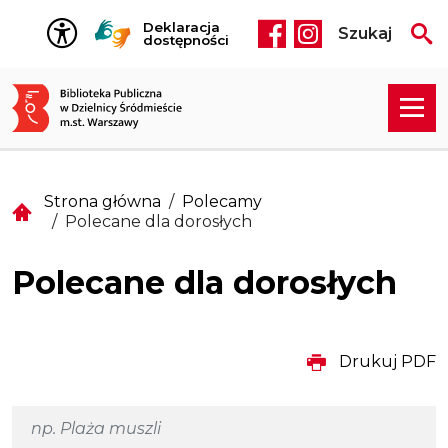
Przejdź do treści
Deklaracja
Szukaj
Social media he
dostępności
Strona główna
Polecamy
Polecane dla dorosłych
Polecane dla dorosłych
Drukuj PDF