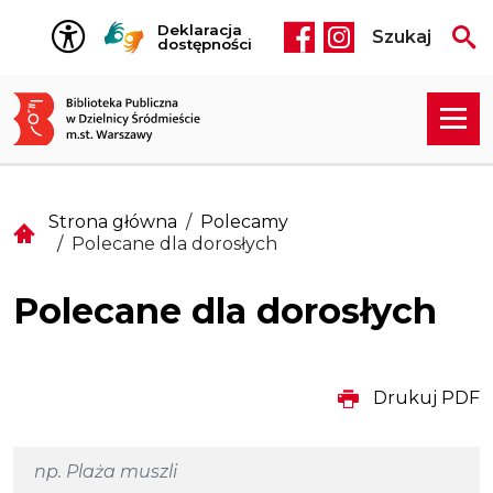
Przejdź do treści
Deklaracja
Szukaj
Social media he
dostępności
Strona główna
Polecamy
Polecane dla dorosłych
Polecane dla dorosłych
Drukuj PDF