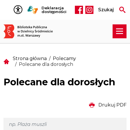
Przejdź do treści
Deklaracja
Szukaj
Social media he
dostępności
Strona główna
Polecamy
Polecane dla dorosłych
Polecane dla dorosłych
Drukuj PDF