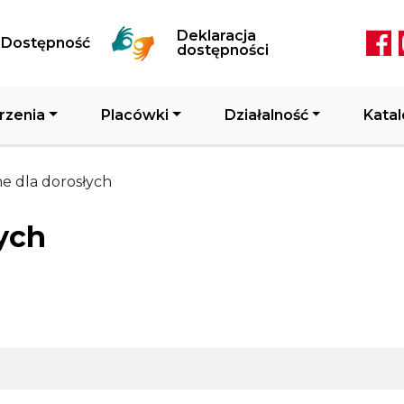
Przejdź do treści
Deklaracja
Dostępność
Soc
dostępności
rzenia
Placówki
Działalność
Katal
e dla dorosłych
ych