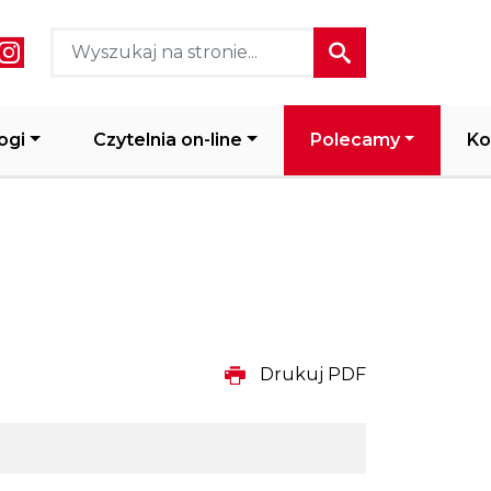
ial media header
ogi
Czytelnia on-line
Polecamy
Ko
Drukuj PDF