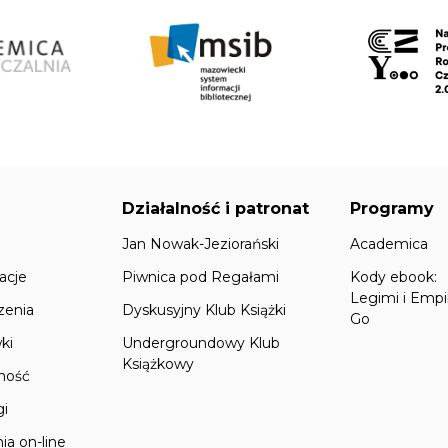
Działalność i patronat
Programy
Jan Nowak-Jeziorański
Academica
acje
Piwnica pod Regałami
Kody ebook:
Legimi i Empi
zenia
Dyskusyjny Klub Książki
Go
ki
Undergroundowy Klub
Książkowy
lność
gi
ia on-line