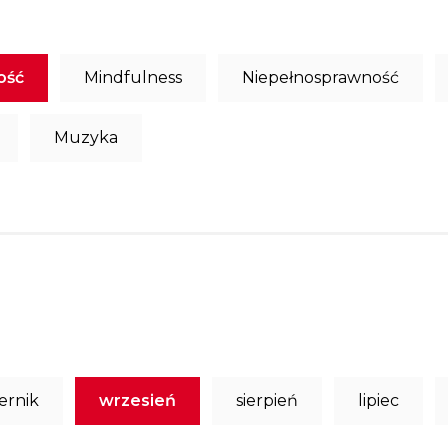
ość
Mindfulness
Niepełnosprawność
Muzyka
ernik
wrzesień
sierpień
lipiec