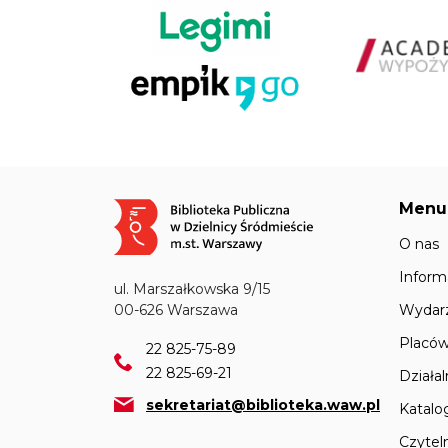
Menu
Obraz
O nas
Inform
ul. Marszałkowska 9/15
Wydar
00-626 Warszawa
Placów
22 825-75-89
22 825-69-21
Działa
sekretariat@biblioteka.waw.pl
Katalo
Czyteln