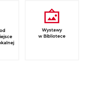
Wystawy
pod
w Bibliotece
iejsce
okalnej